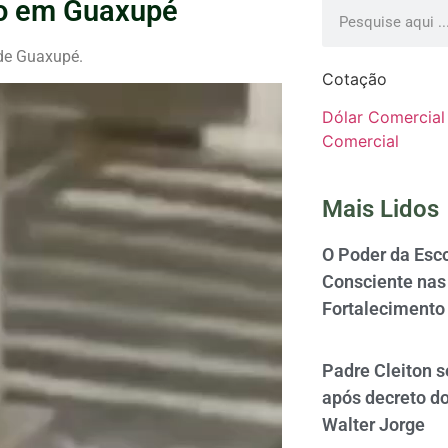
nco em Guaxupé
 de Guaxupé.
Cotação
Dólar Comercial
Comercial
Mais Lidos
O Poder da Esco
Consciente nas 
Fortalecimento
Padre Cleiton 
após decreto d
Walter Jorge