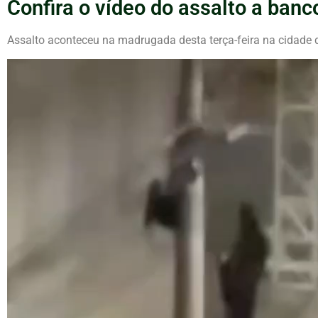
Confira o vídeo do assalto a ba
Assalto aconteceu na madrugada desta terça-feira na cidade
Tocador
de
vídeo