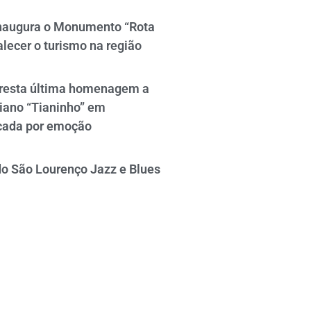
naugura o Monumento “Rota
alecer o turismo na região
resta última homenagem a
iano “Tianinho” em
cada por emoção
do São Lourenço Jazz e Blues