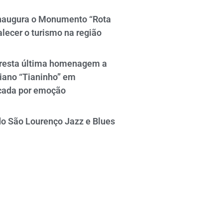
naugura o Monumento “Rota
alecer o turismo na região
resta última homenagem a
iano “Tianinho” em
cada por emoção
do São Lourenço Jazz e Blues