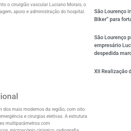
to o cirurgião vascular
Luciano Morais
, o
São Lourenço i
agem, apoio e administração do hospital.
Biker” para fort
São Lourenço p
empresário Luc
despedida mar
XII Realização 
ional
um dos mais modernos da região, com oito
ergência e cirurgias eletivas. A estrutura
ores multiparâmetros com
os, microscópio cirúrgico, radiografia