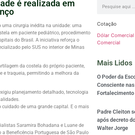
dade é realizada em
enço
Cotação
ro uma cirurgia inédita na unidade: uma
stela em paciente pediátrico, procedimento
Dólar Comercial
ais do Brasil. A iniciativa reforça o
Comercial
ecializado pelo SUS no interior de
Minas
Mais Lidos
rtilagem da costela do próprio paciente,
ge e traqueia, permitindo a melhora da
O Poder da Esco
Consciente nas 
exigiu planejamento detalhado, tecnologia
Fortalecimento
ialidades.
o cuidado de uma grande capital. E o mais
Padre Cleiton 
após decreto d
ialistas
Saramira Bohadana
e
Luane de
Walter Jorge
o a
Beneficência Portuguesa de São Paulo