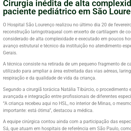
Cirurgia inédita de alta complexi
paciente pediátrico em São Lour
O
Hospital São Lourenço
realizou no último dia 20 de feverei
reconstrução laringotraqueal com enxerto de cartilagem de co
considerado de alta complexidade e executado em poucos hospit
avanço estrutural e técnico da instituição no atendimento esp
Gerais
.
A técnica consiste na retirada de um pequeno fragmento de ca
utilizado para ampliar a área estreitada das vias aéreas, larin
respiração e da qualidade de vida da criança.
Segundo a cirurgiã torácica
Natália Tibúrcio
, o procedimento 
avançada e integração entre profissionais de diferentes espec
“A criança recebeu aqui no HSL, no interior de Minas, o mesm
importante: está ótima”, destacou a médica.
A equipe cirúrgica contou ainda com a participação das espec
Sá
, que atuam em hospitais de referência em São Paulo, com