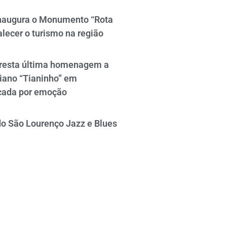
naugura o Monumento “Rota
alecer o turismo na região
resta última homenagem a
iano “Tianinho” em
cada por emoção
do São Lourenço Jazz e Blues