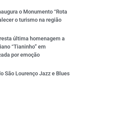
naugura o Monumento “Rota
alecer o turismo na região
resta última homenagem a
iano “Tianinho” em
cada por emoção
do São Lourenço Jazz e Blues