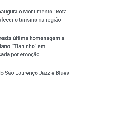
naugura o Monumento “Rota
alecer o turismo na região
resta última homenagem a
iano “Tianinho” em
cada por emoção
do São Lourenço Jazz e Blues