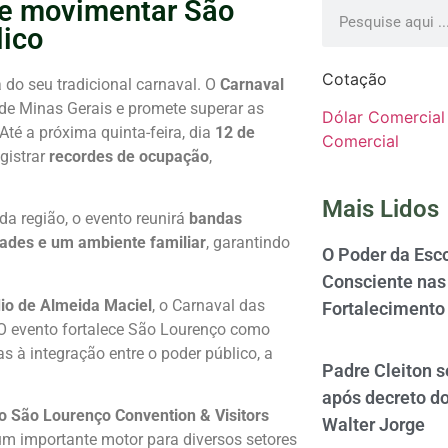
te movimentar São
lico
Cotação
 do seu tradicional carnaval. O
Carnaval
e Minas Gerais e promete superar as
Dólar Comercial
té a próxima quinta-feira, dia
12 de
Comercial
egistrar
recordes de ocupação
,
Mais Lidos
a região, o evento reunirá
bandas
idades e um ambiente familiar
, garantindo
O Poder da Esco
Consciente nas 
dio de Almeida Maciel
, o Carnaval das
Fortalecimento
 “O evento fortalece São Lourenço como
as à integração entre o poder público, a
Padre Cleiton 
após decreto d
o São Lourenço Convention & Visitors
Walter Jorge
um importante motor para diversos setores