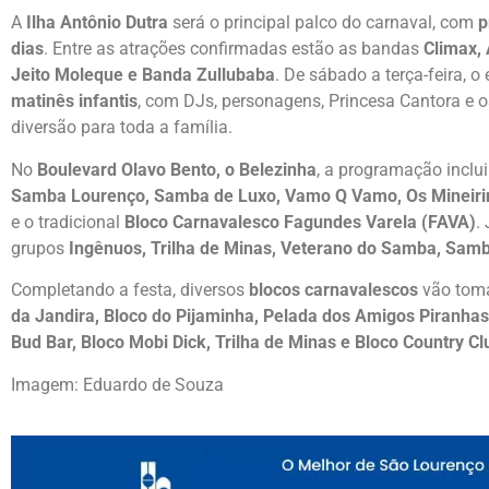
A
Ilha Antônio Dutra
será o principal palco do carnaval, com
p
dias
. Entre as atrações confirmadas estão as bandas
Climax,
Jeito Moleque e Banda Zullubaba
. De sábado a terça-feira, 
matinês infantis
, com DJs, personagens, Princesa Cantora e 
diversão para toda a família.
No
Boulevard Olavo Bento, o Belezinha
, a programação inclu
Samba Lourenço, Samba de Luxo, Vamo Q Vamo, Os Mineirin, 
e o tradicional
Bloco Carnavalesco Fagundes Varela (FAVA)
.
grupos
Ingênuos, Trilha de Minas, Veterano do Samba, Samb
Completando a festa, diversos
blocos carnavalescos
vão tomar
da Jandira, Bloco do Pijaminha, Pelada dos Amigos Piranhas,
Bud Bar, Bloco Mobi Dick, Trilha de Minas e Bloco Country Cl
Imagem: Eduardo de Souza