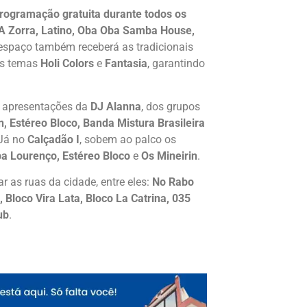
rogramação gratuita durante todos os
 A Zorra, Latino, Oba Oba Samba House,
o espaço também receberá as tradicionais
os temas
Holi Colors
e
Fantasia
, garantindo
i apresentações da
DJ Alanna
, dos grupos
Estéreo Bloco, Banda Mistura Brasileira
 Já no
Calçadão I
, sobem ao palco os
a Lourenço, Estéreo Bloco
e
Os Mineirin
.
 as ruas da cidade, entre eles:
No Rabo
 Bloco Vira Lata, Bloco La Catrina, 035
ub
.