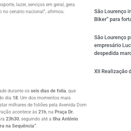
orte, lazer, serviços em geral, gera
São Lourenço i
 no cenário nacional”, afirmou.
Biker” para fort
São Lourenço p
empresário Luc
despedida mar
XII Realização 
ade durante os
seis dias de folia
, que
do dia
18
. Um dos momentos mais
astar milhares de foliões pela Avenida Dom
tração acontece às
21h
, na
Praça Dr.
ara
23h30
, seguindo até a
Ilha Antônio
rra na Sequência”
.