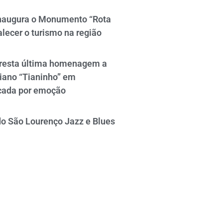
naugura o Monumento “Rota
alecer o turismo na região
resta última homenagem a
iano “Tianinho” em
cada por emoção
do São Lourenço Jazz e Blues