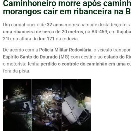
Caminhoneiro morre após caminh
morangos cair em ribanceira na B
Um caminhoneiro de
32 anos
morreu na noite desta terça-feir
uma ribanceira de cerca de 20 metros
, na
BR-459
, em
Itajub
21h
, na altura do
km 171
da rodovia.
De acordo com a
Polícia Militar Rodoviária
, o veículo transp
Espírito Santo do Dourado (MG)
com destino ao
estado do Ri
o motorista tenha
perdido o controle do caminhão em uma c
fora da pista.