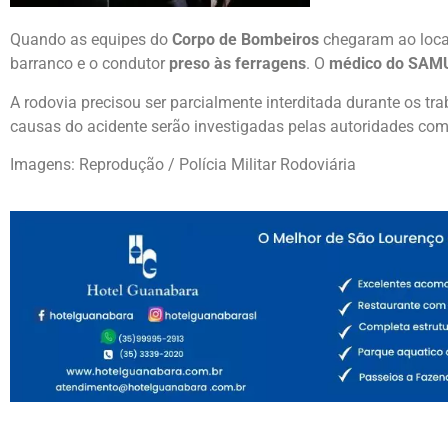
Quando as equipes do
Corpo de Bombeiros
chegaram ao loca
barranco e o condutor
preso às ferragens
. O
médico do SAM
A rodovia precisou ser parcialmente interditada durante os tr
causas do acidente serão investigadas pelas autoridades com
Imagens: Reprodução / Polícia Militar Rodoviária