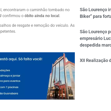
São Lourenço i
l, encontraram o caminhão tombado no
U
confirmou o
óbito ainda no local
.
Biker” para fort
abalhos de resgate e remoção do veículo. As
petentes.
São Lourenço p
empresário Luc
despedida mar
XII Realização 