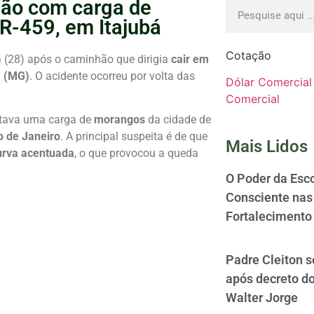
ão com carga de
R-459, em Itajubá
Cotação
a (28) após o caminhão que dirigia
cair em
á (MG)
. O acidente ocorreu por volta das
Dólar Comercial
Comercial
ortava uma carga de
morangos
da cidade de
o de Janeiro
. A principal suspeita é de que
Mais Lidos
urva acentuada
, o que provocou a queda
O Poder da Esco
Consciente nas 
Fortalecimento
Padre Cleiton 
após decreto d
Walter Jorge