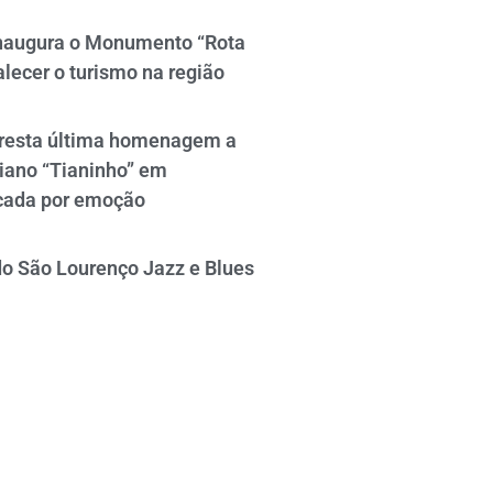
naugura o Monumento “Rota
alecer o turismo na região
resta última homenagem a
iano “Tianinho” em
cada por emoção
do São Lourenço Jazz e Blues