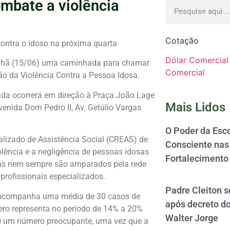
mbate a violência
Cotação
ontra o idoso na próxima quarta
Dólar Comercial
anhã (15/06) uma caminhada para chamar
Comercial
ão da Violência Contra a Pessoa Idosa.
ada ocorrerá em direção à Praça João Lage
Mais Lidos
venida Dom Pedro II, Av. Getúlio Vargas
O Poder da Esco
lizado de Assistência Social (CREAS) de
Consciente nas 
olência e a negligência de pessoas idosas
Fortalecimento
, mas nem sempre são amparados pela rede
profissionais especializados.
Padre Cleiton 
G acompanha uma média de 30 casos de
após decreto d
ero representa no período de 14% a 20%
Walter Jorge
te é um número preocupante, uma vez que a