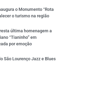
naugura o Monumento “Rota
alecer o turismo na região
resta última homenagem a
iano “Tianinho” em
cada por emoção
do São Lourenço Jazz e Blues