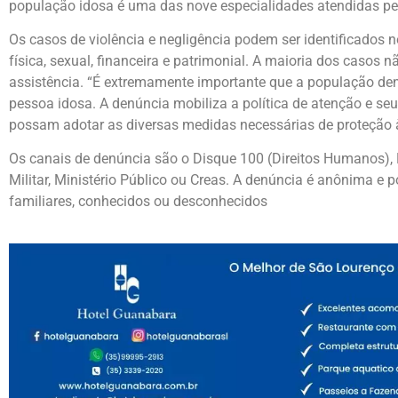
população idosa é uma das nove especialidades atendidas p
Os casos de violência e negligência podem ser identificados n
física, sexual, financeira e patrimonial. A maioria dos casos 
assistência. “É extremamente importante que a população denu
pessoa idosa. A denúncia mobiliza a política de atenção e seu
possam adotar as diversas medidas necessárias de proteção 
Os canais de denúncia são o Disque 100 (Direitos Humanos), D
Militar, Ministério Público ou Creas. A denúncia é anônima e p
familiares, conhecidos ou desconhecidos