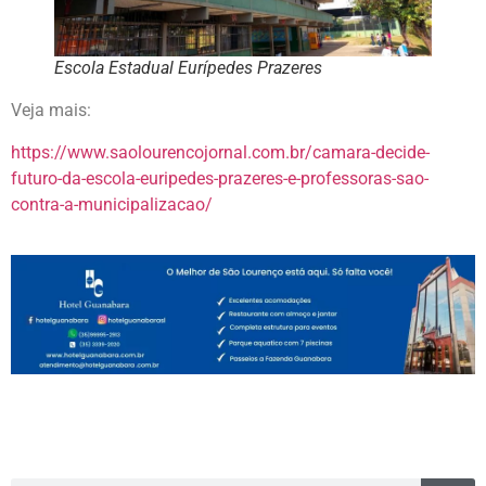
Escola Estadual Eurípedes Prazeres
Veja mais:
https://www.saolourencojornal.com.br/camara-decide-
futuro-da-escola-euripedes-prazeres-e-professoras-sao-
contra-a-municipalizacao/