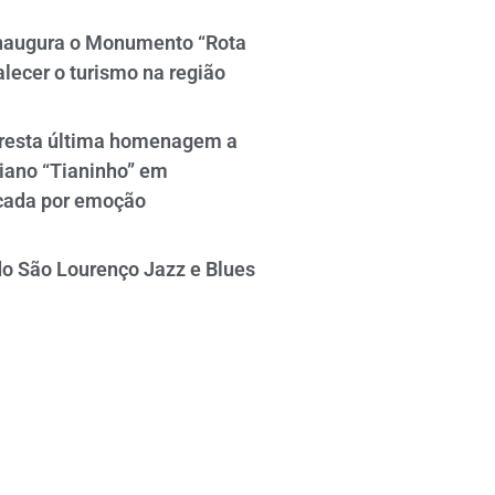
naugura o Monumento “Rota
alecer o turismo na região
resta última homenagem a
iano “Tianinho” em
cada por emoção
do São Lourenço Jazz e Blues