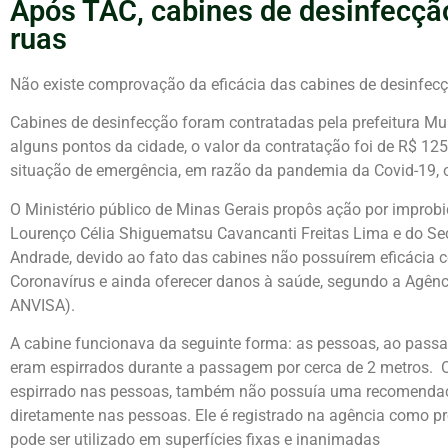
Após TAC, cabines de desinfecção
ruas
Não existe comprovação da eficácia das cabines de desinfec
Cabines de desinfecção foram contratadas pela prefeitura Mu
alguns pontos da cidade, o valor da contratação foi de R$ 125
situação de emergência, em razão da pandemia da Covid-19, o 
O Ministério público de Minas Gerais propôs ação por improbi
Lourenço Célia Shiguematsu Cavancanti Freitas Lima e do Sec
Andrade, devido ao fato das cabines não possuírem eficáci
Coronavírus e ainda oferecer danos à saúde, segundo a Agência
ANVISA).
A cabine funcionava da seguinte forma: as pessoas, ao passa
eram espirrados durante a passagem por cerca de 2 metros. O 
espirrado nas pessoas, também não possuía uma recomendaçã
diretamente nas pessoas. Ele é registrado na agência como pr
pode ser utilizado em superfícies fixas e inanimadas