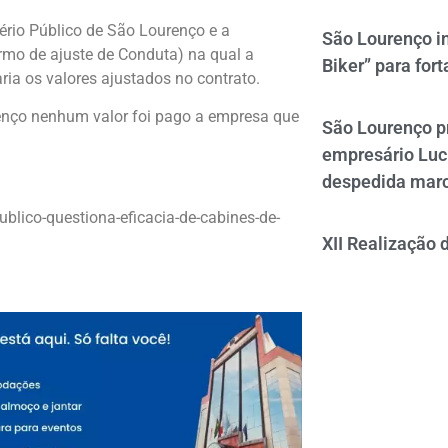
ério Público de São Lourenço e a
São Lourenço i
rmo de ajuste de Conduta) na qual a
Biker” para fort
aria os valores ajustados no contrato.
enço nenhum valor foi pago a empresa que
São Lourenço p
empresário Luc
despedida mar
blico-questiona-eficacia-de-cabines-de-
XII Realização 