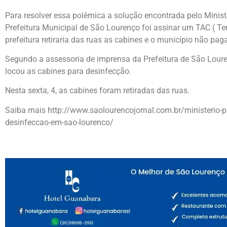
Para resolver essa polêmica a solução encontrada pelo Minist
Prefeitura Municipal de São Lourenço foi assinar um TAC ( Te
prefeitura retiraria das ruas as cabines e o município não pag
Segundo a assessoria de imprensa da Prefeitura de São Lour
locou as cabines para desinfecção.
Nesta sexta, 4, as cabines foram retiradas das ruas.
Saiba mais http://www.saolourencojornal.com.br/ministerio-pu
desinfeccao-em-sao-lourenco/