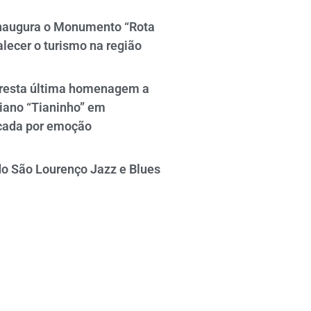
naugura o Monumento “Rota
alecer o turismo na região
resta última homenagem a
iano “Tianinho” em
cada por emoção
do São Lourenço Jazz e Blues