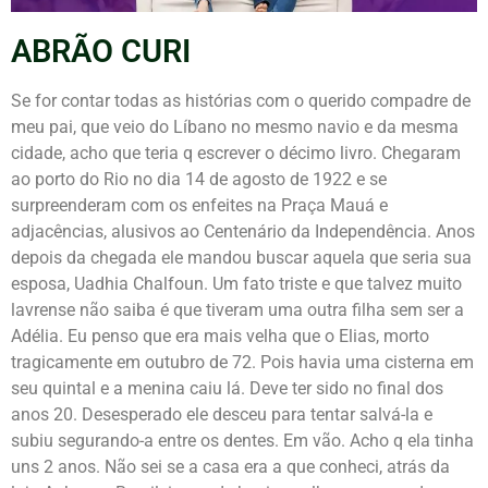
ABRÃO CURI
Se for contar todas as histórias com o querido compadre de
meu pai, que veio do Líbano no mesmo navio e da mesma
cidade, acho que teria q escrever o décimo livro. Chegaram
ao porto do Rio no dia 14 de agosto de 1922 e se
surpreenderam com os enfeites na Praça Mauá e
adjacências, alusivos ao Centenário da Independência. Anos
depois da chegada ele mandou buscar aquela que seria sua
esposa, Uadhia Chalfoun. Um fato triste e que talvez muito
lavrense não saiba é que tiveram uma outra filha sem ser a
Adélia. Eu penso que era mais velha que o Elias, morto
tragicamente em outubro de 72. Pois havia uma cisterna em
seu quintal e a menina caiu lá. Deve ter sido no final dos
anos 20. Desesperado ele desceu para tentar salvá-la e
subiu segurando-a entre os dentes. Em vão. Acho q ela tinha
uns 2 anos. Não sei se a casa era a que conheci, atrás da